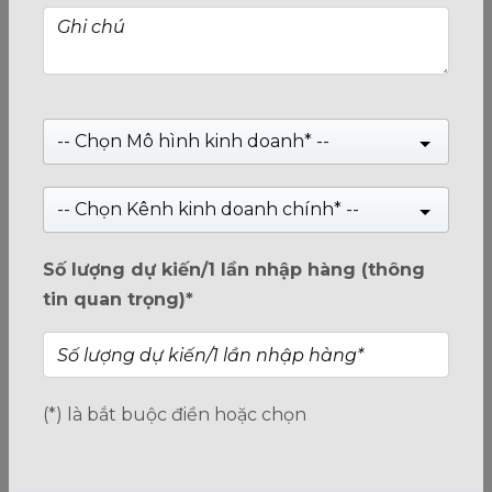
-- Chọn Mô hình kinh doanh* --
-- Chọn Kênh kinh doanh chính* --
Số lượng dự kiến/1 lần nhập hàng (thông
JEDEL S-509 - LOA MÁY TÍNH CÔNG SUẤT CAO
tin quan trọng)*
USB+3.5, BẢO HÀNH 24 THÁNG
Giá:
279,000
₫
Giá:
329,000
₫
(*) là bắt buộc điền hoặc chọn
0
trên
5