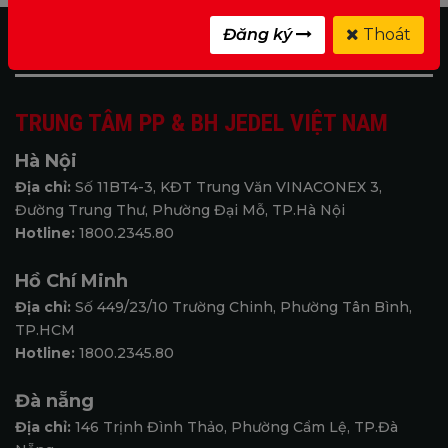
Đăng ký
Thoát
TRUNG TÂM PP & BH JEDEL VIỆT NAM
Hà Nội
Địa chỉ:
Số 11BT4-3, KĐT Trung Văn VINACONEX 3,
Đường Trung Thư, Phường Đại Mỗ, TP.Hà Nội
Hotline:
1800.2345.80
Hồ Chí Minh
Địa chỉ:
Số 449/23/10 Trường Chinh, Phường Tân Bình,
TP.HCM
Hotline:
1800.2345.80
Đà nẵng
Địa chỉ:
146 Trịnh Đình Thảo, Phường Cẩm Lệ, TP.Đà